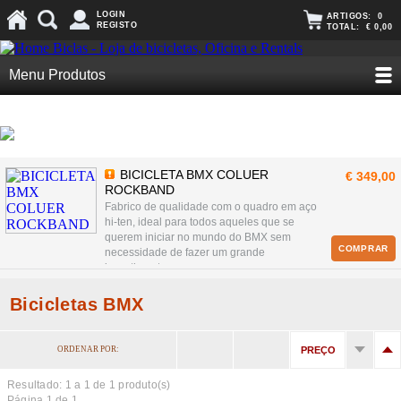
LOGIN
ARTIGOS:
0
REGISTO
TOTAL:
€ 0,00
Menu Produtos
BICICLETA BMX COLUER
€ 349,00
ROCKBAND
Fabrico de qualidade com o quadro em aço
hi-ten, ideal para todos aqueles que se
querem iniciar no mundo do BMX sem
COMPRAR
necessidade de fazer um grande
investimento.
Bicicletas BMX
ORDENAR POR:
PREÇO
Resultado: 1 a
1
de 1 produto(s)
Página 1 de 1