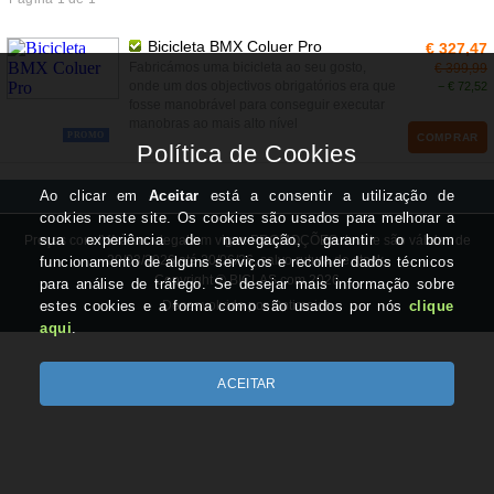
Bicicleta BMX Coluer Pro
€ 327,47
Fabricámos uma bicicleta ao seu gosto,
€ 399,99
onde um dos objectivos obrigatórios era que
− € 72,52
fosse manobrável para conseguir executar
manobras ao mais alto nível
PROMO
COMPRAR
Preços com IVA à taxa legal em vigor. PROMOÇÕES do site são válidas de
20/03/2026 até 20/06/26, salvo rutura de stock.
Copyright © BICLAS.com 2026
Desenvolvido por Optimeios