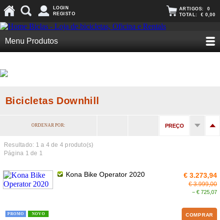
LOGIN
ARTIGOS:
0
REGISTO
TOTAL:
€ 0,00
Menu Produtos
Bicicletas Downhill
ORDENAR POR:
PREÇO
Resultado: 1 a
4
de 4 produto(s)
Página 1 de 1
Kona Bike Operator 2020
€ 3.273,94
€ 3.999,00
− € 725,07
PROMO
NOVO
COMPRAR