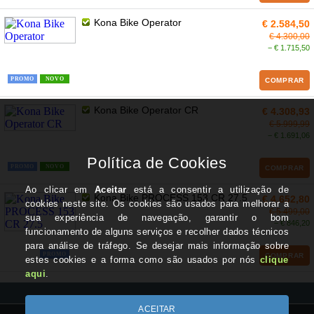
Kona Bike Operator
€ 2.584,50
€ 4.300,00
− € 1.715,50
PROMO
NOVO
COMPRAR
Kona Bike Operator CR
€ 4.308,93
€ 5.999,99
− € 1.691,06
PROMO
NOVO
COMPRAR
Kona Bike PROCESS 153 CR 27.5
€ 4.652,80
€ 5.499,00
− € 846,20
PROMO
COMPRAR