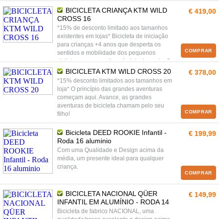
BICICLETA CRIANÇA KTM WILD
€ 419,00
CROSS 16
*15% de desconto limitado aos tamanhos
existentes em lojas* Bicicleta de iniciação
para crianças +4 anos que desperta os
COMPRAR
sentidos e mobilidade dos pequenos
ciclistas com os motivos à vista dos pais: O
quadro em alumínio superleve revela um
BICICLETA KTM WILD CROSS 20
€ 378,00
design apurado com geometria ergonómica
*15% desconto limitados aos tamanhos em
adaptada à fisionomia e mobilidade natural
loja* O princípio das grandes aventuras
das crianças.
começam aqui. Avance, as grandes
aventuras de bicicleta chamam pelo seu
COMPRAR
filho!
Bicicleta DEED ROOKIE Infantil -
€ 199,99
Roda 16 aluminio
Com uma Qualidade e Design acima da
média, um presente ideal para qualquer
criança.
COMPRAR
BICICLETA NACIONAL QÜER
€ 149,99
INFANTIL EM ALUMÍNIO - RODA 14
Bicicleta de fabrico NACIONAL, uma