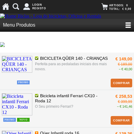
LOGIN
ARTIGOS:
0
REGISTO
TOTAL:
€ 0,00
Menu Produtos
BICICLETA QÛER 140 - CRIANÇAS
€ 149,00
Perfeita para as pedaladas iniciais dos mais
€ 189,00
novos.
− € 40,00
PROMO
COMPRAR
Bicicleta infantil Ferrari CX10 -
€ 258,53
Roda 12
€ 399,99
O Seu primeiro Ferrari?
− € 141,46
PROMO
NOVO
COMPRAR
Qüer Infantil roda 16
€ 129,26