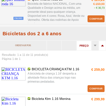
Bicicleta de fabrico NACIONAL, Com uma
€ 159,99
Qualidade e Design acima da média, um
− € 30,73
presente ideal para qualquer criança.
Disponível em 4 cores: Rosa, Azul, Verde ou
PROMO
COMPRAR
Vermelho. Oferta das rodinhas de Apoio
traseiras.
Bicicletas dos 2 a 6 anos
ORDENAR POR:
PREÇO
Resultado: 1 a
11
de 11 produto(s)
Página 1 de 1
BICICLETA CRIANÇA KTM 1.16
€ 259,00
A bicicleta de criança 1.16' desperta a
atividade física das crianças logo nas
primeiras pedaladas.
COMPRAR
Bicicleta Ktm 1.16 Menina
€ 299,99