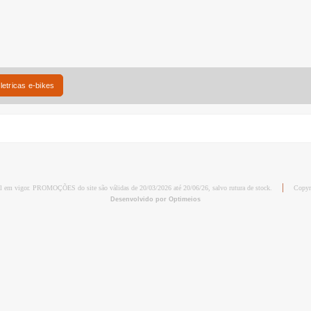
eletricas e-bikes
al em vigor. PROMOÇÕES do site são válidas de 20/03/2026 até 20/06/26, salvo rutura de stock.
Copyr
Desenvolvido por Optimeios