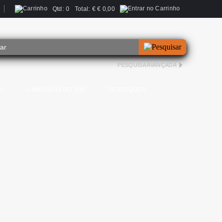
Qtd:
0
Total:
€
€ 0,00
PESQUISA AVANÇADA
R
CAMPANHA DO SIM
DESTAQUES