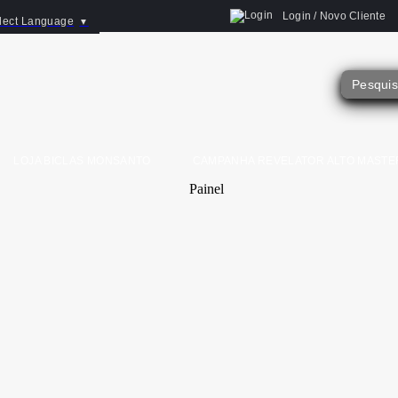
Login / Novo Cliente
lect Language
▼
LOJA BICLAS MONSANTO
CAMPANHA REVELATOR ALTO MASTE