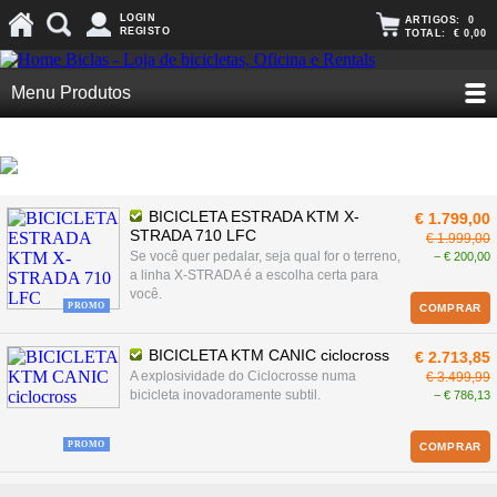
LOGIN
ARTIGOS:
0
REGISTO
TOTAL:
€ 0,00
Menu Produtos
BICICLETA ESTRADA KTM X-
€ 1.799,00
STRADA 710 LFC
€ 1.999,00
Se você quer pedalar, seja qual for o terreno,
− € 200,00
a linha X-STRADA é a escolha certa para
você.
PROMO
COMPRAR
BICICLETA KTM CANIC ciclocross
€ 2.713,85
A explosividade do Ciclocrosse numa
€ 3.499,99
bicicleta inovadoramente subtil.
− € 786,13
PROMO
COMPRAR