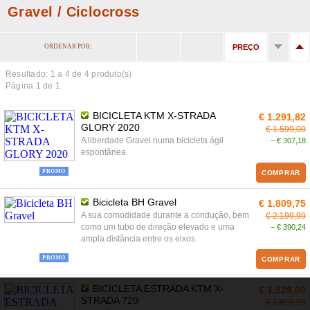
Gravel / Ciclocross
ORDENAR POR:
PREÇO
Resultado: 1 a
4
de 4 produto(s)
Página 1 de 1
BICICLETA KTM X-STRADA
€ 1.291,82
GLORY 2020
€ 1.599,00
A liberdade Gravel numa bicicleta ágil
− € 307,18
espontânea
PROMO
COMPRAR
Bicicleta BH Gravel
€ 1.809,75
A sua comodidade durante a condução, bem
€ 2.199,99
como um tubo de direção elevado e uma
− € 390,24
ampla distância entre os eixos
PROMO
COMPRAR
BICICLETA ESTRADA KTM X-
€ 1.529,00
STRADA 720
€ 1.699,99