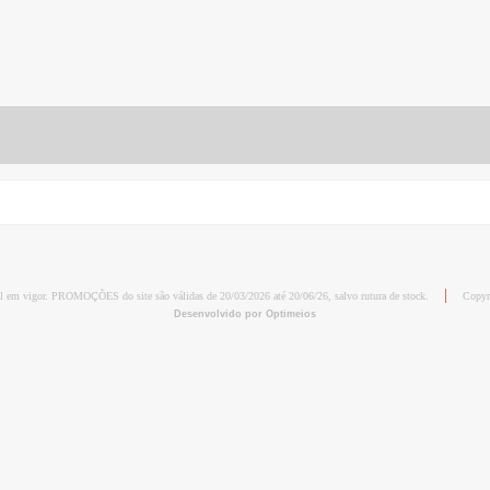
al em vigor. PROMOÇÕES do site são válidas de 20/03/2026 até 20/06/26, salvo rutura de stock.
Copyr
Desenvolvido por Optimeios