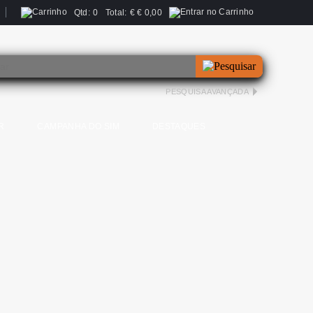
Qtd:
0
Total:
€
€ 0,00
PESQUISA AVANÇADA
R
CAMPANHA DO SIM
DESTAQUES