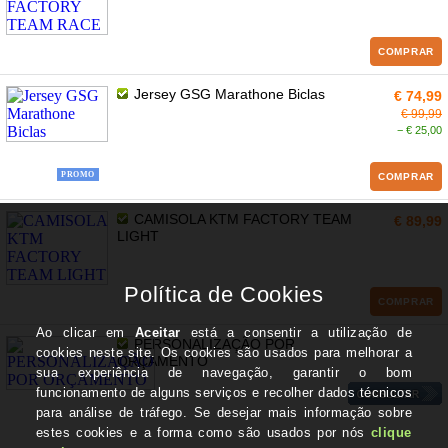
COMPRAR
Jersey GSG Marathone Biclas
€ 74,99
€ 99,99
− € 25,00
PROMO
COMPRAR
CAMISOLA KTM FACTORY TEAM
€ 89,99
LIGHT
COMPRAR
PERSONALIZAÇÃO POR
ORÇAMENTO