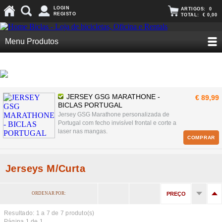
LOGIN
ARTIGOS:
0
REGISTO
TOTAL:
€ 0,00
Menu Produtos
JERSEY GSG MARATHONE -
€ 89,99
BICLAS PORTUGAL
Jersey GSG Marathone personalizada de
Portugal com fecho invisível frontal e corte a
laser nas mangas.
COMPRAR
Jerseys M/Curta
ORDENAR POR:
PREÇO
Resultado: 1 a
7
de 7 produto(s)
Página 1 de 1