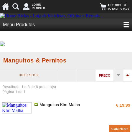
LOGIN
ARTIGOS:
0
REGISTO
TOTAL:
€ 0,00
Menu Produtos
Manguitos & Pernitos
ORDENAR POR:
PREÇO
Resultado: 1 a
8
de 8 produto(s)
Página 1 de 1
Manguitos Ktm Malha
€ 19,99
COMPRAR