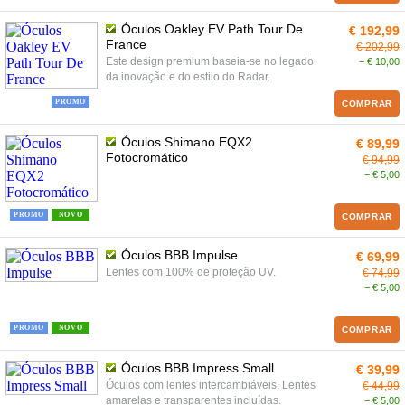
Óculos Oakley EV Path Tour De
€ 192,99
France
€ 202,99
Este design premium baseia-se no legado
− € 10,00
da inovação e do estilo do Radar.
PROMO
COMPRAR
Óculos Shimano EQX2
€ 89,99
Fotocromático
€ 94,99
− € 5,00
PROMO
NOVO
COMPRAR
Óculos BBB Impulse
€ 69,99
Lentes com 100% de proteção UV.
€ 74,99
− € 5,00
PROMO
NOVO
COMPRAR
Óculos BBB Impress Small
€ 39,99
Óculos com lentes intercambiáveis. Lentes
€ 44,99
amarelas e transparentes incluídas.
− € 5,00