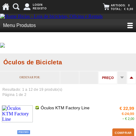
LOGIN
ARTIGOS:
0
REGISTO
TOTAL:
€ 0,00
Menu Produtos
Óculos de Bicicleta
ORDENAR POR:
PREÇO
Resultado: 1 a
12
de 19 produto(s)
Página 1 de 2
Óculos KTM Factory Line
€ 22,99
€ 24,99
− € 2,00
PROMO
COMPRAR