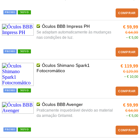
PROMO
NOVO
COMPRAR
Óculos BBB Impress PH
€ 59,99
Se adaptam automaticamente às mudanças
€ 64,99
nas condições de luz.
− € 5,00
PROMO
NOVO
COMPRAR
Óculos Shimano Spark1
€ 119,99
Fotocromático
€ 129,99
− € 10,00
PROMO
NOVO
COMPRAR
Óculos BBB Avenger
€ 59,99
Praticamente inquebrável devido ao material
€ 64,99
da armação Grilamid.
− € 5,00
PROMO
NOVO
COMPRAR