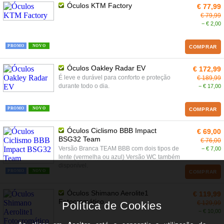
Óculos KTM Factory
€ 77,99
€ 79,99
− € 2,00
PROMO
NOVO
COMPRAR
Óculos Oakley Radar EV
€ 172,99
É leve e durável para conforto e proteção
€ 189,99
durante todo o dia.
− € 17,00
PROMO
NOVO
COMPRAR
Óculos Ciclismo BBB Impact
€ 69,00
BSG32 Team
€ 76,00
Versão Branca TEAM BBB com dois tipos de
− € 7,00
lente (vermelha ou azul) Versão WC também
disponível.
PROMO
NOVO
COMPRAR
Óculos Shimano Aerolite1
€ 119,99
Fotocromático
€ 129,99
− € 10,00