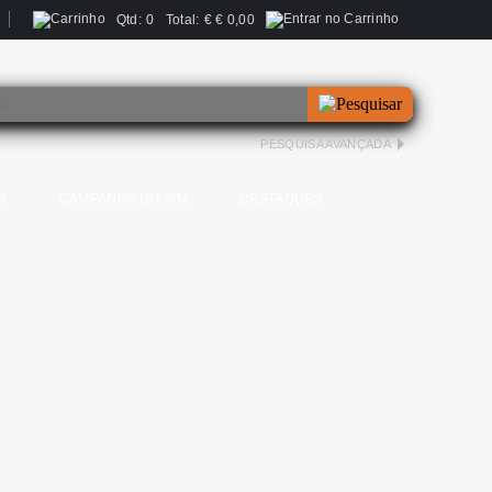
Qtd:
0
Total:
€
€ 0,00
PESQUISA AVANÇADA
R
CAMPANHA DO SIM
DESTAQUES