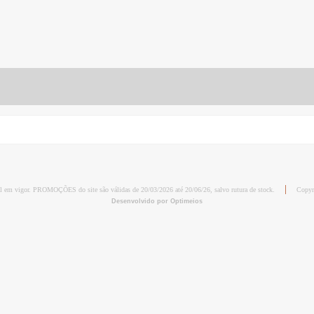
al em vigor. PROMOÇÕES do site são válidas de 20/03/2026 até 20/06/26, salvo rutura de stock.
Copyr
Desenvolvido por Optimeios