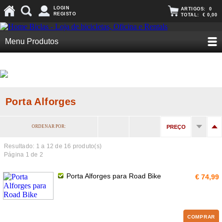
LOGIN
ARTIGOS:
0
REGISTO
TOTAL:
€ 0,00
Menu Produtos
Porta Alforges
ORDENAR POR:
PREÇO
Resultado: 1 a
12
de 16 produto(s)
Página 1 de 2
Porta Alforges para Road Bike
€ 74,99
COMPRAR