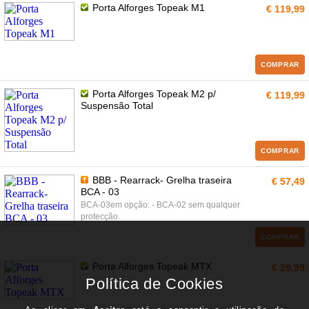
Porta Alforges Topeak M1
€ 119,99
COMPRAR
Porta Alforges Topeak M2 p/
€ 119,99
Suspensão Total
COMPRAR
BBB - Rearrack- Grelha traseira
€ 57,49
BCA - 03
BCA-03em opção: - BCA-02 sem qualquer
protecção.
COMPRAR
Porta Alforges Topeak MTX
€ 29,99