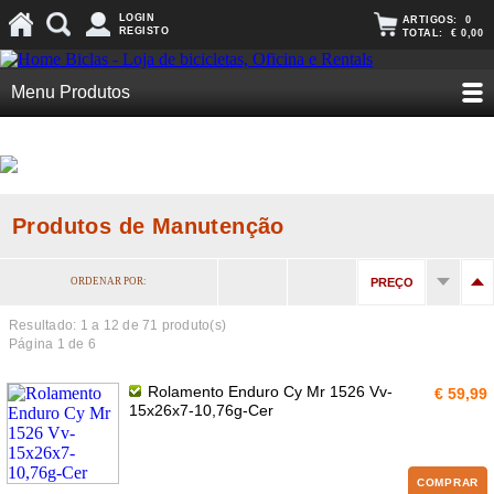
LOGIN
ARTIGOS:
0
REGISTO
TOTAL:
€ 0,00
Menu Produtos
Produtos de Manutenção
ORDENAR POR:
PREÇO
Resultado: 1 a
12
de 71 produto(s)
Página 1 de 6
Rolamento Enduro Cy Mr 1526 Vv-
€ 59,99
15x26x7-10,76g-Cer
COMPRAR