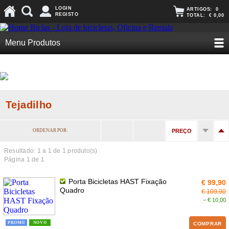
LOGIN
ARTIGOS:
0
REGISTO
TOTAL:
€ 0,00
Menu Produtos
Tejadilho
ORDENAR POR:
PREÇO
Resultado: 1 a
1
de 1 produto(s)
Página 1 de 1
Porta Bicicletas HAST Fixação
€ 99,90
Quadro
€ 109,90
− € 10,00
PROMO
NOVO
COMPRAR