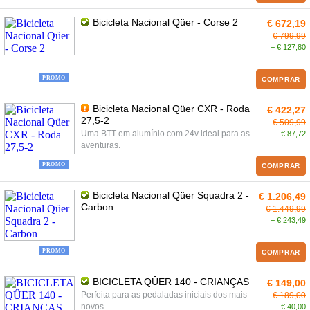
Bicicleta Nacional Qüer - Corse 2
€ 672,19
€ 799,99
− € 127,80
PROMO
COMPRAR
Bicicleta Nacional Qüer CXR - Roda
€ 422,27
27,5-2
€ 509,99
Uma BTT em alumínio com 24v ideal para as
− € 87,72
aventuras.
PROMO
COMPRAR
Bicicleta Nacional Qüer Squadra 2 -
€ 1.206,49
Carbon
€ 1.449,99
− € 243,49
PROMO
COMPRAR
BICICLETA QÛER 140 - CRIANÇAS
€ 149,00
Perfeita para as pedaladas iniciais dos mais
€ 189,00
novos.
− € 40,00