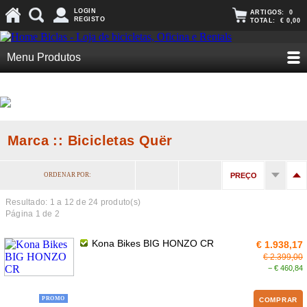
LOGIN
ARTIGOS:
0
REGISTO
TOTAL:
€ 0,00
Menu Produtos
Marca :: Bicicletas Quër
ORDENAR POR:
PREÇO
Resultado: 1 a
12
de 24 produto(s)
Página 1 de 2
Kona Bikes BIG HONZO CR
€ 1.938,17
€ 2.399,00
− € 460,84
PROMO
COMPRAR