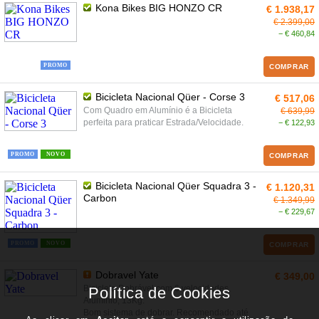
Kona Bikes BIG HONZO CR
€ 1.938,17
€ 2.399,00
− € 460,84
PROMO
COMPRAR
Bicicleta Nacional Qüer - Corse 3
€ 517,06
Com Quadro em Alumínio é a Bicicleta
€ 639,99
perfeita para praticar Estrada/Velocidade.
− € 122,93
PROMO
NOVO
COMPRAR
Bicicleta Nacional Qüer Squadra 3 -
€ 1.120,31
Carbon
€ 1.349,99
− € 229,67
PROMO
NOVO
COMPRAR
Dobravel Yate
€ 349,00
Bicicleta Dobrável com 6 velocidades.
Aluminio, 13Kg.
Bom sistema de dobrar. Recomendado até