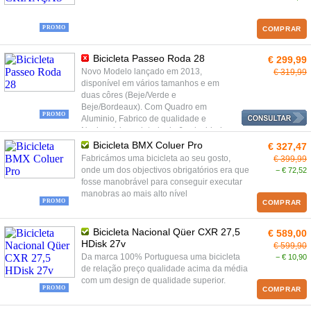
PROMO
COMPRAR
Bicicleta Passeo Roda 28
€ 299,99
Novo Modelo lançado em 2013,
€ 319,99
disponível em vários tamanhos e em
duas côres (Beje/Verde e
Beje/Bordeaux). Com Quadro em
PROMO
Aluminio, Fabrico de qualidade e
Nacional, bem dotada de 6 velocidades
Shimano, Suspensão no selim, Selim
Bicicleta BMX Coluer Pro
€ 327,47
Plush confortável, Suspensão frontal,
Fabricámos uma bicicleta ao seu gosto,
€ 399,99
Para-lamas, Cesto na frente e muito
onde um dos objectivos obrigatórios era que
− € 72,52
estilo é uma opção perfeita para os seus
fosse manobrável para conseguir executar
passeios curtos, confortáveis e uma
manobras ao mais alto nível
parceira para as compras no seu bairro.
PROMO
COMPRAR
Bicicleta Nacional Qüer CXR 27,5
€ 589,00
HDisk 27v
€ 599,90
Da marca 100% Portuguesa uma bicicleta
− € 10,90
de relação preço qualidade acima da média
com um design de qualidade superior.
PROMO
COMPRAR