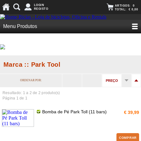
LOGIN
ARTIGOS:
0
REGISTO
TOTAL:
€ 0,00
Menu Produtos
Marca :: Park Tool
ORDENAR POR:
PREÇO
Resultado: 1 a
2
de 2 produto(s)
Página 1 de 1
Bomba de Pé Park Toll (11 bars)
€ 39,99
COMPRAR