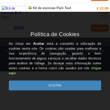
Kit de escovas Park Tool
€ 22,99
€ 24,99
− € 2,00
PROMO
COMPRAR
Preços com IVA à taxa legal em vigor. PROMOÇÕES do site são válidas de
20/03/2026 até 20/06/26, salvo rutura de stock.
Copyright © BICLAS.com 2026
Desenvolvido por Optimeios