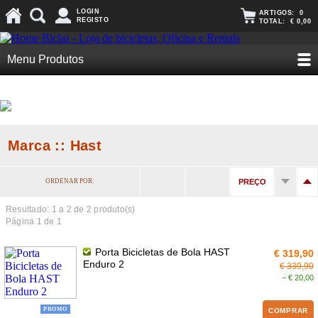
LOGIN
ARTIGOS:
0
REGISTO
TOTAL:
€ 0,00
Menu Produtos
Marca :: Hast
ORDENAR POR:
PREÇO
Resultado: 1 a
2
de 2 produto(s)
Página 1 de 1
Porta Bicicletas de Bola HAST
€ 319,90
Enduro 2
€ 339,90
− € 20,00
PROMO
COMPRAR