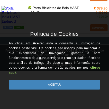
Porta Bicicletas de Bola HAST
€ 379,90
Enduro 3
€ 399,90
− € 20,00
PROMO
NOVO
COMPRAR
Preços com IVA à taxa legal em vigor. PROMOÇÕES do site são válidas de
20/03/2026 até 20/06/26, salvo rutura de stock.
Copyright © BICLAS.com 2026
Desenvolvido por Optimeios