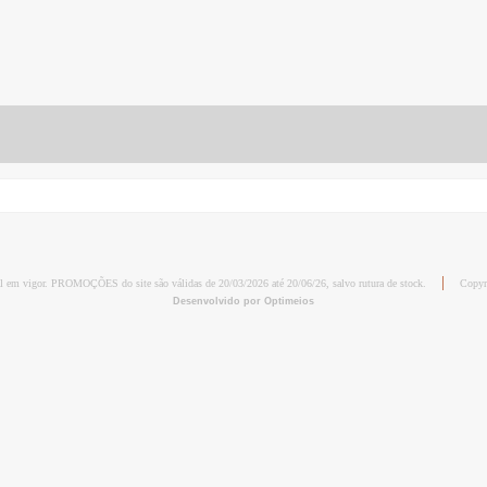
al em vigor. PROMOÇÕES do site são válidas de 20/03/2026 até 20/06/26, salvo rutura de stock.
Copyr
Desenvolvido por Optimeios