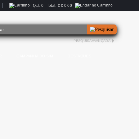
Qtd:
0
Total:
€
€ 0,00
PESQUISA AVANÇADA
R
CAMPANHA DO SIM
DESTAQUES