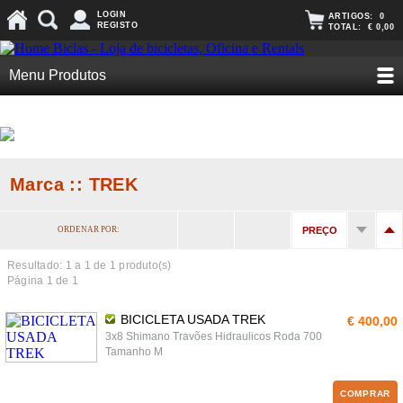
LOGIN
ARTIGOS:
0
REGISTO
TOTAL:
€ 0,00
Menu Produtos
Marca :: TREK
ORDENAR POR:
PREÇO
Resultado: 1 a
1
de 1 produto(s)
Página 1 de 1
BICICLETA USADA TREK
€ 400,00
3x8 Shimano Travões Hidraulicos Roda 700
Tamanho M
COMPRAR