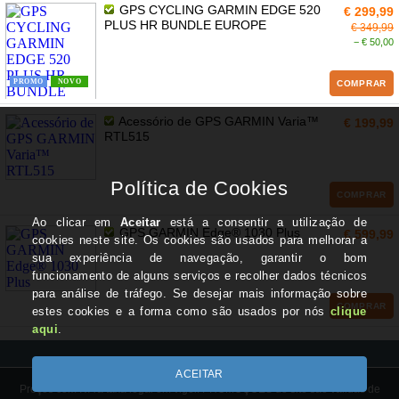
GPS CYCLING GARMIN EDGE 520
€ 299,99
PLUS HR BUNDLE EUROPE
€ 349,99
− € 50,00
PROMO
NOVO
COMPRAR
Acessório de GPS GARMIN Varia™
€ 199,99
RTL515
COMPRAR
GPS GARMIN Edge® 1030 Plus
€ 599,99
COMPRAR
Preços com IVA à taxa legal em vigor. PROMOÇÕES do site são válidas de