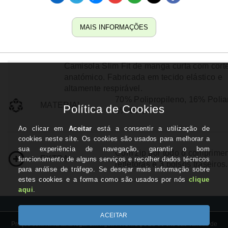
MAIS INFORMAÇÕES
Camisola Slim Fit de manga curta com cort
anatómico. Fabricada em tecido elástico e
altamente respirável.
70% Polipropileno, 16% Poli
MATERIAL
3% CRB
Com zip por todo o comprimen
EXTRA
refletoras e 3 bolsos traseiros.
Preços com IVA à taxa legal em vigor. PROMOÇÕES do site são válidas de