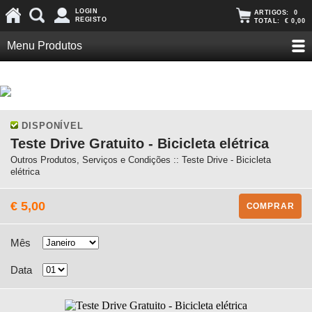
LOGIN
ARTIGOS:
0
REGISTO
TOTAL:
€ 0,00
Menu Produtos
DISPONÍVEL
Teste Drive Gratuito - Bicicleta elétrica
Outros Produtos, Serviços e Condições :: Teste Drive - Bicicleta
elétrica
€ 5,00
COMPRAR
Mês
Data