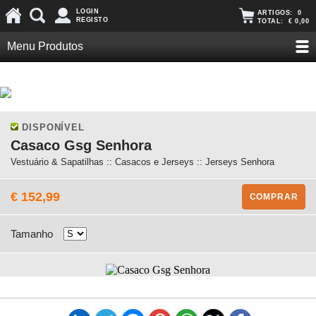
LOGIN
ARTIGOS:
0
REGISTO
TOTAL:
€ 0,00
Menu Produtos
DISPONÍVEL
Casaco Gsg Senhora
Vestuário & Sapatilhas :: Casacos e Jerseys :: Jerseys Senhora
€ 152,99
COMPRAR
Tamanho