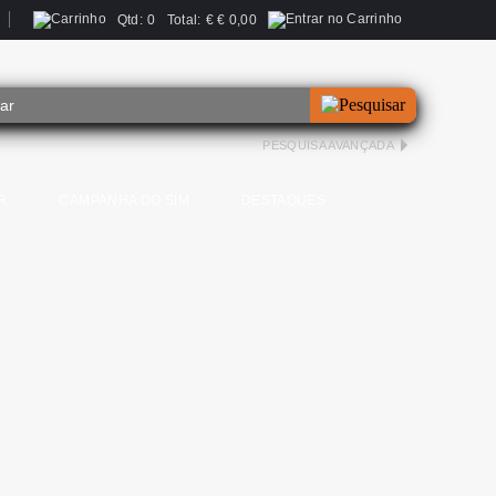
Qtd:
0
Total:
€
€ 0,00
PESQUISA AVANÇADA
R
CAMPANHA DO SIM
DESTAQUES