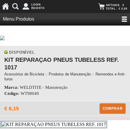
LOGIN
ARTIGOS:
0
REGISTO
TOTAL:
€ 0,00
Menu Produtos
DISPONÍVEL
KIT REPARAÇAO PNEUS TUBELESS REF.
1017
Acessórios de Bicicleta :: Produtos de Manutenção :: Remendos e Anti-
furos
Marca:
WELDTITE - Manutenção
Código:
WT98049
€ 6,15
COMPRAR