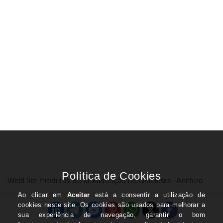
WeldTite Produtos de Manutenção de bicicletas -Antifuro