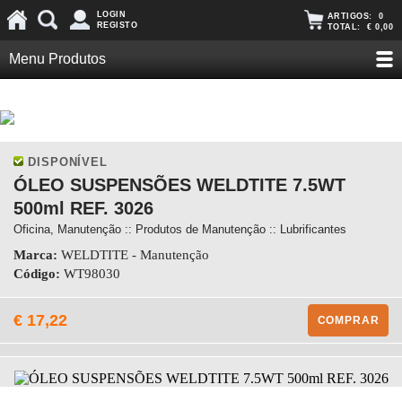
LOGIN
ARTIGOS:
0
REGISTO
TOTAL:
€ 0,00
Menu Produtos
DISPONÍVEL
ÓLEO SUSPENSÕES WELDTITE 7.5WT
500ml REF. 3026
Oficina, Manutenção :: Produtos de Manutenção :: Lubrificantes
Marca:
WELDTITE - Manutenção
Código:
WT98030
€ 17,22
COMPRAR