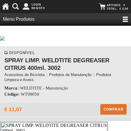
LOGIN
ARTIGOS:
0
REGISTO
TOTAL:
€ 0,00
Menu Produtos
DISPONÍVEL
SPRAY LIMP. WELDTITE DEGREASER
CITRUS 400ml. 3002
Acessórios de Bicicleta :: Produtos de Manutenção :: Produtos
Limpeza e Acess.
Marca:
WELDTITE - Manutenção
Código:
WT98050
€ 11,07
COMPRAR