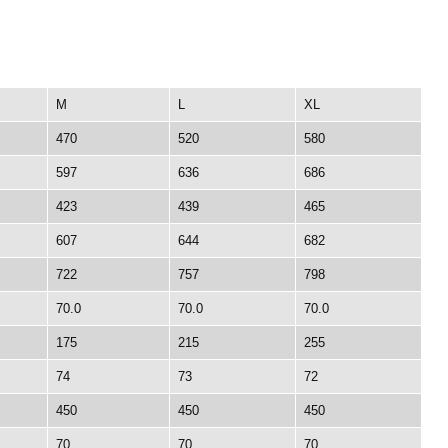
M
L
XL
470
520
580
597
636
686
423
439
465
607
644
682
722
757
798
70.0
70.0
70.0
175
215
255
74
73
72
450
450
450
70
70
70