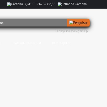
Qtd:
0
Total:
€
€ 0,00
PESQUISA AVANÇADA
R
CAMPANHA DO SIM
DESTAQUES