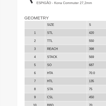
ESPIGÃO - Kona Commuter 27,2mm
GEOMETRY
SIZE
S
1
STL
420
2
TTL
550
3
REACH
398
4
STACK
569
5
SO
687
6
HTA
70.0
7
HTL
135
8
STA
75
9
CSL
450
10
BBD
70