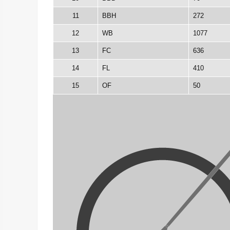
11
BBH
272
12
WB
1077
13
FC
636
14
FL
410
15
OF
50