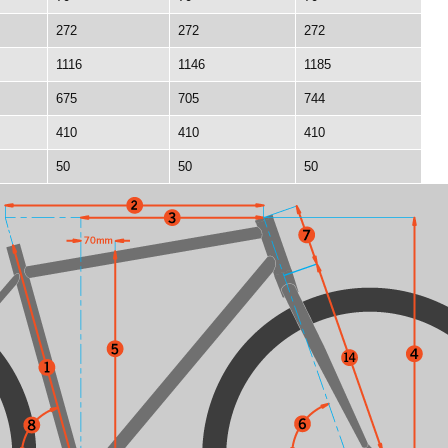
272
272
272
1116
1146
1185
675
705
744
410
410
410
50
50
50