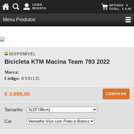
LOGIN
ARTIGOS:
0
REGISTO
TOTAL:
€ 0,00
Menu Produtos
DISPONÍVEL
Bicicleta KTM Macina Team 793 2022
Marca:
Código:
KY81135
€ 3.699,00
COMPRAR
Tamanho
Cor