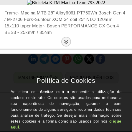
Frame- Macina MTB 29" Alloy6061 PT750Wh Bosch Gen.4
/ M-2706 Fork-Suntour XCM 34 coil 29" NLO 120mm
15x110 taper Motor- Bosch PERFORMANCE CX Gen.4
BES3 - 25km/h / 85Nm
MAIS INFORMAÇÕES
PRODUTOS IDÊNTICOS