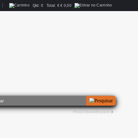
Qtd:
0
Total:
€
€ 0,00
PESQUISA AVANÇADA