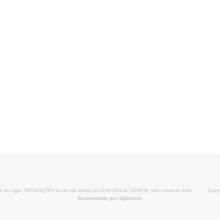
al em vigor. PROMOÇÕES do site são válidas de 20/03/2026 até 20/06/26, salvo rutura de stock.
Copyr
Desenvolvido por Optimeios