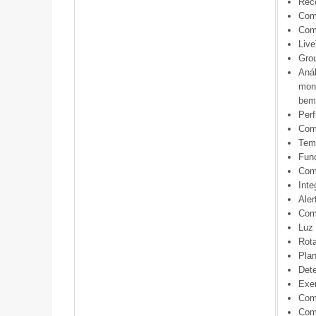
Reco
Comp
Comp
Live
Gro
Anál
moni
bem 
Perf
Comp
Temp
Func
Com
Inte
Aler
Com
Luz 
Rota
Plan
Dete
Exer
Com
Com