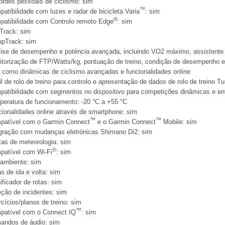
rdes pessoais de ciclismo: sim
™
atibilidade com luzes e radar de bicicleta Varia
: sim
®
atibilidade com Controlo remoto Edge
: sim
Track: sim
upTrack: sim
ise de desempenho e potência avançada, incluindo VO2 máximo, assistente
torização de FTP/Watts/kg, pontuação de treino, condição de desempenho e l
como dinâmicas de ciclismo avançadas e funcionalidades online
il de rolo de treino para controlo e apresentação de dados de rolo de treino T
atibilidade com segmentos no dispositivo para competições dinâmicas e en
eratura de funcionamento: -20 °C a +55 °C
ionalidades online através de smartphone: sim
™
™
patível com o Garmin Connect
e o Garmin Connect
Mobile: sim
gração com mudanças eletrónicas Shimano Di2: sim
tas de meteorologia: sim
®
patível com Wi-Fi
: sim
ambiente: sim
s de ida e volta: sim
ificador de rotas: sim
ção de incidentes: sim
cícios/planos de treino: sim
™
patível com o Connect IQ
: sim
andos de áudio: sim