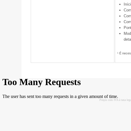
Iníc
Com
Comp
Com
Pont
Modo
deta
¹ É neces
Preços com IVA à taxa leg