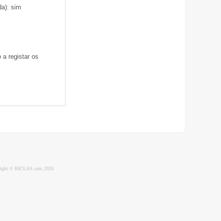
da): sim
 a registar os
ight © BICLAS.com 2026