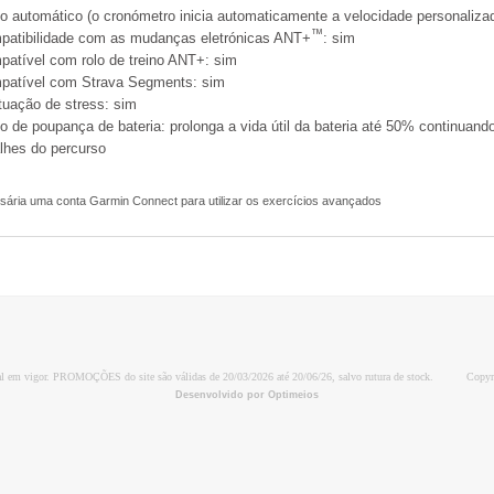
io automático (o cronómetro inicia automaticamente a velocidade personaliza
™
patibilidade com as mudanças eletrónicas ANT+
: sim
atível com rolo de treino ANT+: sim
patível com Strava Segments: sim
uação de stress: sim
 de poupança de bateria: prolonga a vida útil da bateria até 50% continuando
lhes do percurso
sária uma conta Garmin Connect para utilizar os exercícios avançados
al em vigor. PROMOÇÕES do site são válidas de 20/03/2026 até 20/06/26, salvo rutura de stock.
Copyr
Desenvolvido por Optimeios