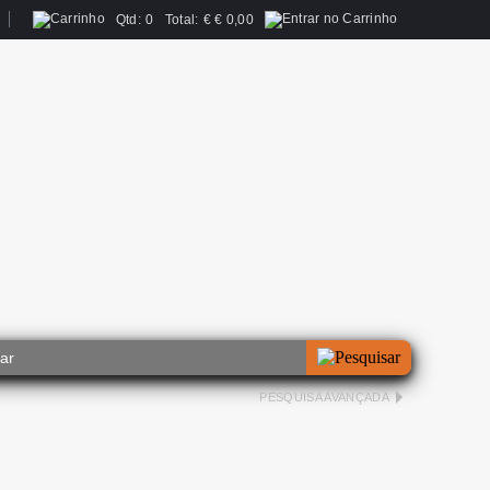
Qtd:
0
Total:
€
€ 0,00
PESQUISA AVANÇADA