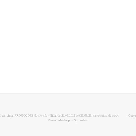
al em vigor. PROMOÇÕES do site são válidas de 20/03/2026 até 20/06/26, salvo rutura de stock.
Copyr
Desenvolvido por Optimeios