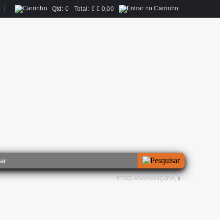
Qtd:
0
Total:
€
€ 0,00
PESQUISA AVANÇADA