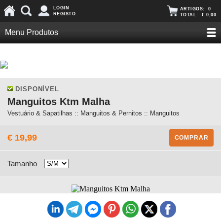
LOGIN
ARTIGOS:
0
REGISTO
TOTAL:
€ 0,00
Menu Produtos
DISPONÍVEL
Manguitos Ktm Malha
Vestuário & Sapatilhas :: Manguitos & Pernitos :: Manguitos
€ 19,99
COMPRAR
Tamanho