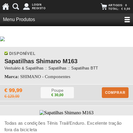
LOGIN
ARTIGOS:
0
REGISTO
TOTAL:
€ 0,00
Menu Produtos
DISPONÍVEL
Sapatilhas Shimano M163
Vestuário & Sapatilhas :: Sapatilhas :: Sapatilhas BTT
Marca:
SHIMANO - Componentes
€ 99,99
Poupe
COMPRAR
€ 30,00
€ 129,99
Todas as condições Tênis Trail/Enduro. Excelente tração
fora da bicicleta