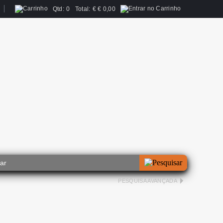
Qtd:
0
Total:
€
€ 0,00
PESQUISA AVANÇADA