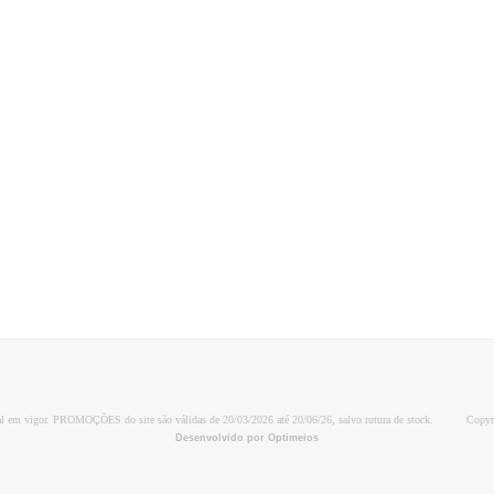
al em vigor. PROMOÇÕES do site são válidas de 20/03/2026 até 20/06/26, salvo rutura de stock.
Copyr
Desenvolvido por Optimeios