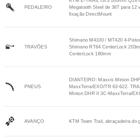
KTM E-TRAIL ISIS 160mm Q16 c
PEDALEIRO
Megatooth Steel de 36T para 12 
fixação DirectMount
Shimano M4100 / MT420 4-Pisto
TRAVÕES
Shimano RT64 CenterLock 203
CenterLock 180mm
DIANTEIRO: Maxxis Minion DHF
PNEUS
MaxxTerra/EXO/TR 63-622. TRA
Minion DHR II 3C-MaxxTerra/EX
AVANÇO
KTM Team Trail, abraçadeira do