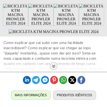
Como explicar que vai subir com uma facilidade
inacreditável? Como explicar que vai chegar ao topo
"daquela" montanha.. quase sem dar por isso? Sinta-se
mais capacitado e confiante numa bicicleta elétrica com
quadro em carbono com amortecimento de longo curso
(160mm) apurados - com um toque de genialidade, diga-se
de passagem - pela dinâmica DiMMiX com rodas com
tamanhos diferentes: a roda 29' à frente (associada ao
ângulo da coluna de direção) entregar-lhe-á doses
generosas de domínio e controlo num entendimento quase
telepático. Atrás, roda 27,5 com pneu de grande volume
MAIS INFORMAÇÕES
PRODUTOS IDÊNTICOS
(num triângulo traseiro com escoras curtas e ângulo do
tubo de selim aprumado) oferece tração e maneabilidade