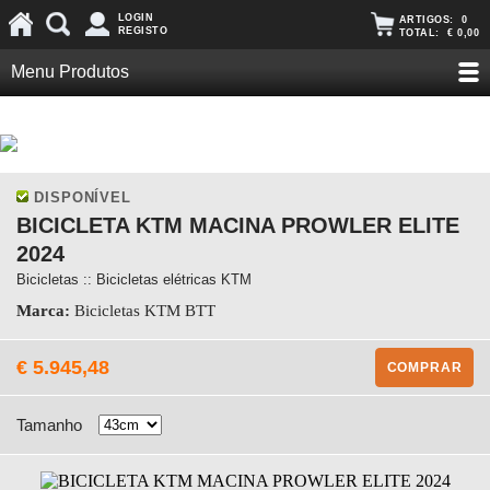
LOGIN
ARTIGOS:
0
REGISTO
TOTAL:
€ 0,00
Menu Produtos
DISPONÍVEL
BICICLETA KTM MACINA PROWLER ELITE
2024
Bicicletas :: Bicicletas elétricas KTM
Marca:
Bicicletas KTM BTT
€ 5.945,48
COMPRAR
Tamanho