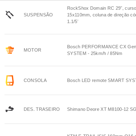
em todos os terrenos, a subir ou a descer.
RockShox Domain RC 29", curso
SUSPENSÃO
15x110mm, coluna de direção cóni
1.1/5'
Bosch PERFORMANCE CX Gen
MOTOR
SYSTEM - 25km/h / 85Nm
CONSOLA
Bosch LED remote SMART SY
DES. TRASEIRO
Shimano Deore XT M8100-12 S