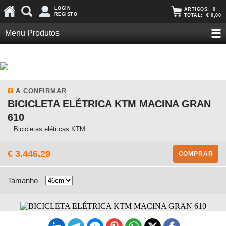
LOGIN
ARTIGOS:
0
REGISTO
TOTAL:
€ 0,00
Menu Produtos
A CONFIRMAR
BICICLETA ELÉTRICA KTM MACINA GRAN
610
:: Bicicletas elétricas KTM
€ 3.446,29
COMPRAR
Tamanho