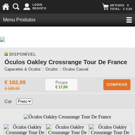
LOGIN
ARTIGOS:
0
REGISTO
TOTAL:
€ 0,00
Menu Produtos
DISPONÍVEL
Óculos Oakley Crossrange Tour De France
Capacetes & Oculos :: Oculos :: Oculos Casual
€ 182,99
Poupe
COMPRAR
€ 17,00
€ 199,99
Cor