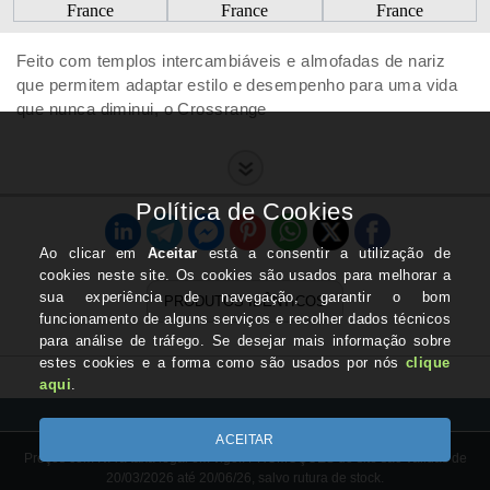
Feito com templos intercambiáveis ​​e almofadas de nariz
que permitem adaptar estilo e desempenho para uma vida
que nunca diminui, o Crossrange
PRODUTOS IDÊNTICOS
Preços com IVA à taxa legal em vigor. PROMOÇÕES do site são válidas de
20/03/2026 até 20/06/26, salvo rutura de stock.