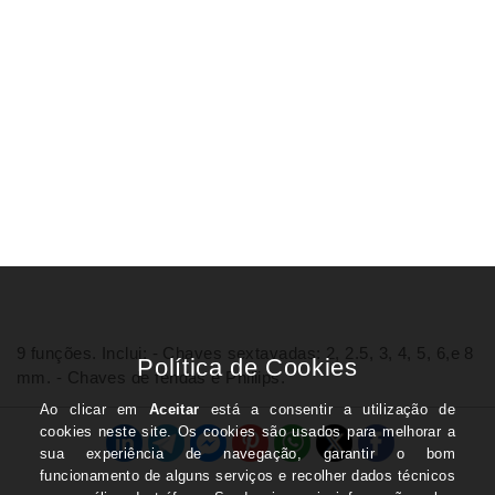
9 funções. Inclui: - Chaves sextavadas: 2, 2.5, 3, 4, 5, 6,e 8
mm. - Chaves de fendas e Phillips.