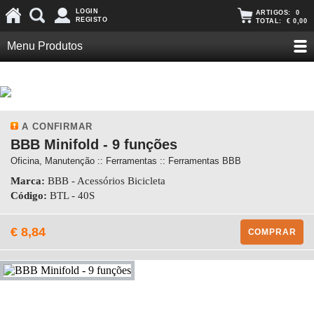
LOGIN
ARTIGOS:
0
REGISTO
TOTAL:
€ 0,00
Menu Produtos
A CONFIRMAR
BBB Minifold - 9 funções
Oficina, Manutenção :: Ferramentas :: Ferramentas BBB
Marca:
BBB - Acessórios Bicicleta
Código:
BTL - 40S
€ 8,84
COMPRAR