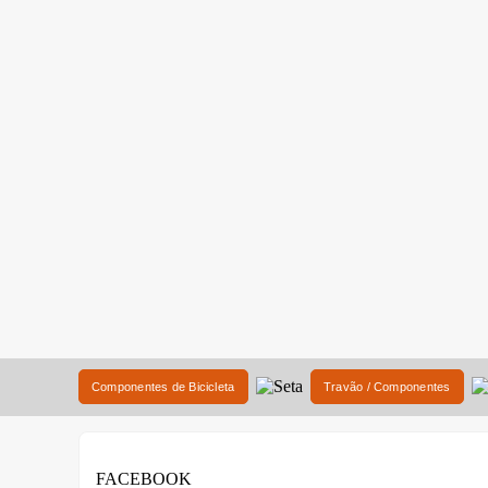
Componentes de Bicicleta
Travão / Componentes
FACEBOOK