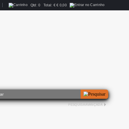
Qtd:
0
Total:
€
€ 0,00
PESQUISA AVANÇADA