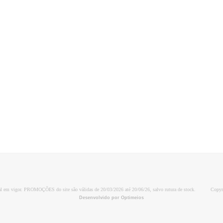
al em vigor. PROMOÇÕES do site são válidas de 20/03/2026 até 20/06/26, salvo rutura de stock.
Copyr
Desenvolvido por Optimeios