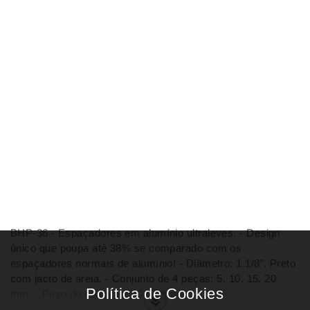
BHP-36 - Espaçadores em alumínio ultraleves. - Design
único que poupa até 38% se comparado com os
espaçadores normais de alumínio! - Diâmetro: 1.1/8”. Preto
com jacto de areia. - Conjunto de 4 peças: 5, 10, 15, 20
mm. - Peso do conjunto: 20 gramas