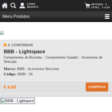
LOGIN
ARTIGOS:
0
REGISTO
TOTAL:
€ 0,00
Menu Produtos
A CONFIRMAR
BBB - Lightspace
Componentes de Bicicleta :: Componentes Guiador :: Acessórios de
Direcção
Marca:
BBB - Acessórios Bicicleta
Código:
BHB - 36
€ 4,92
COMPRAR