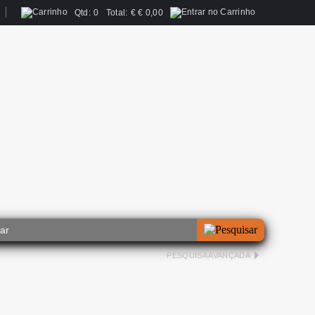
Qtd:
0
Total:
€
€ 0,00
PESQUISA AVANÇADA