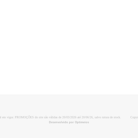
al em vigor. PROMOÇÕES do site são válidas de 20/03/2026 até 20/06/26, salvo rutura de stock.
Copyr
Desenvolvido por Optimeios