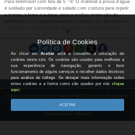
Para telemóvel com tela de 5 "-6" O material à prova d'água
é soldado por sonoridade e selado com costura para repelir
o tempo, a lama e a água, para a melhor protecção do
telemóvel. Uma óptima maneira de manter seu telemóvel à
mão para comunicação ou para usar como GPS durante
viagens mais longas. Possui um corpo de espuma para
protecção e uma janela de toque clara para visualizar a tela
do telemóvel.
Preços com IVA à taxa legal em vigor. PROMOÇÕES do site são válidas de
20/03/2026 até 20/06/26, salvo rutura de stock.
Copyright © BICLAS.com 2026
Desenvolvido por Optimeios