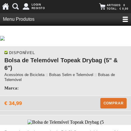
LOGIN
ARTIGOS:
0
REGISTO
TOTAL:
€ 0,00
Menu Produtos
DISPONÍVEL
Bolsa de Telemóvel Topeak Drybag (5" &
6")
Acessórios de Bicicleta :: Bolsas Selim e Telemóvel :: Bolsas de
Telemóvel
Marca:
€ 34,99
COMPRAR